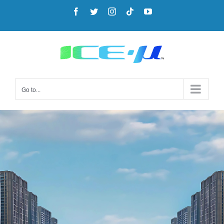
Go to...
RT40