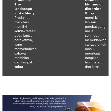
The
blurring or
landscape
distortion
looks blurry
ICE-µ
Produk dari
memiliki
merk lain
lapisan
memiliki
perekat yang
ketidakrataan
halus,
pada lapisan
sehingga
perekatnya,
memudahkan
yang
cahaya untuk
menyebabkan
masuk,
cahaya
membuat
membias
tampilan
dan tampak
lebih terang
kabur.
dan jernih.