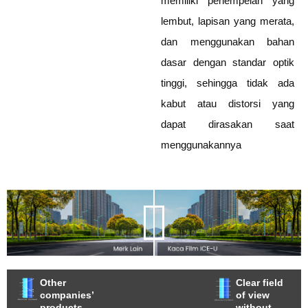
memiliki penempelan yang
lembut, lapisan yang merata,
dan menggunakan bahan
dasar dengan standar optik
tinggi, sehingga tidak ada
kabut atau distorsi yang
dapat dirasakan saat
menggunakannya
Other
Clear field
companies’
of view
products,
without