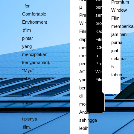
Premium
for
µ
pembelian
Window
Comfortable
Premium
semua
Film
Environment
Window
produk
memberika
(film
Film
Kaca
jaminan
pintar
dapat
Film
purna
yang
membantu
ICE-
jual
menciptakan
mengurangi
µ
selama
kenyamanan).
penggunaan
Premium
5
“Myu”
AC
Window
tahun.
adalah
yang
Film.
lambang
berlebihan
kimia
di
yang
mobil
mengindikasikan
Anda
tipisnya
sehingga
film.
lebih