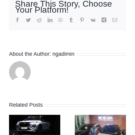
Share This Story, Choose
Your Platform!
About the Author:
ngadimin
Kantongi
Sertifikat
m
ISO
Bukan
Related Posts
9001:2015,
,
Cuma
ICE-µ Jadi
Gimmick,
Kaca Film