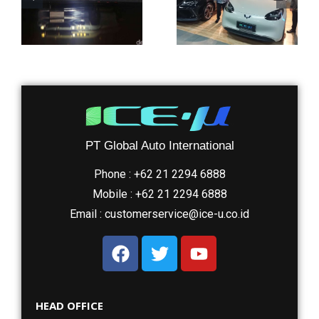
Ini
OEM
Kelebihan
untuk
i
Kaca Film
Mobil
Anti Virus
Listrik
C
Wuling
PT Global Auto International
dan MG
Phone : +62 21 2294 6888
Mobile : +62 21 2294 6888
Email : customerservice@ice-u.co.id
HEAD OFFICE